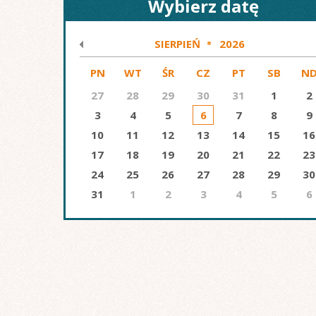
Wybierz datę
SIERPIEŃ
2026
PN
WT
ŚR
CZ
PT
SB
N
27
28
29
30
31
1
2
3
4
5
6
7
8
9
10
11
12
13
14
15
16
17
18
19
20
21
22
23
24
25
26
27
28
29
30
31
1
2
3
4
5
6